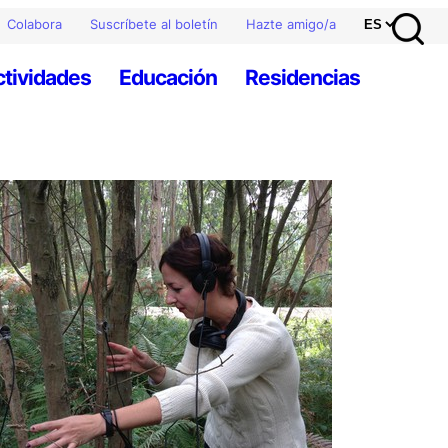
Colabora
Suscríbete al boletín
Hazte amigo/a
ctividades
Educación
Residencias