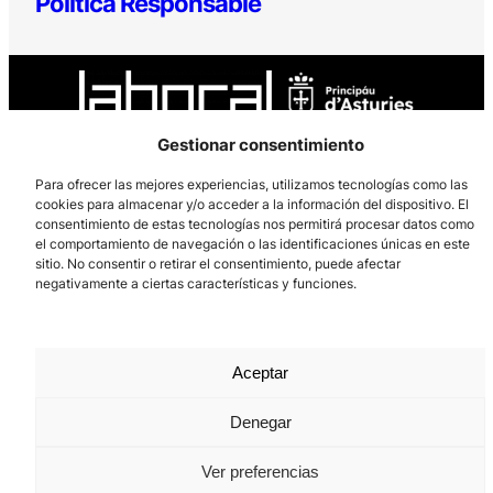
Política Responsable
Gestionar consentimiento
Para ofrecer las mejores experiencias, utilizamos tecnologías como las
Los Prados, 121 – 33203 Gijón
cookies para almacenar y/o acceder a la información del dispositivo. El
985 185 577 – info@laboralcentrodearte.org
consentimiento de estas tecnologías nos permitirá procesar datos como
el comportamiento de navegación o las identificaciones únicas en este
Contacto
sitio. No consentir o retirar el consentimiento, puede afectar
negativamente a ciertas características y funciones.
Canal Interno
Aviso Legal
Aceptar
Política de privacidad
Denegar
Política de Cookies
Ver preferencias