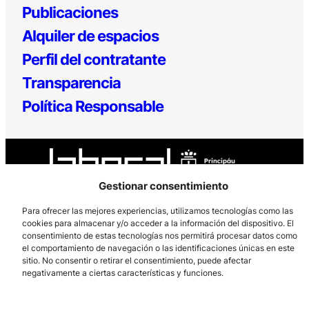
Publicaciones
Alquiler de espacios
Perfil del contratante
Transparencia
Política Responsable
Gestionar consentimiento
Para ofrecer las mejores experiencias, utilizamos tecnologías como las
cookies para almacenar y/o acceder a la información del dispositivo. El
Los Prados, 121 – 33203 Gijón
consentimiento de estas tecnologías nos permitirá procesar datos como
985 185 577 – info@laboralcentrodearte.org
el comportamiento de navegación o las identificaciones únicas en este
sitio. No consentir o retirar el consentimiento, puede afectar
Contacto
negativamente a ciertas características y funciones.
Canal Interno