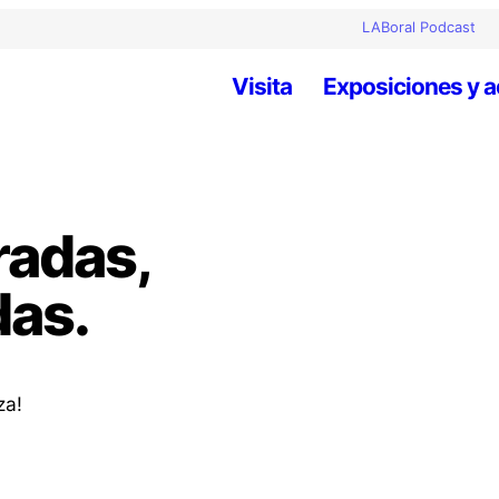
LABoral Podcast
Visita
Exposiciones y a
radas,
das.
za!