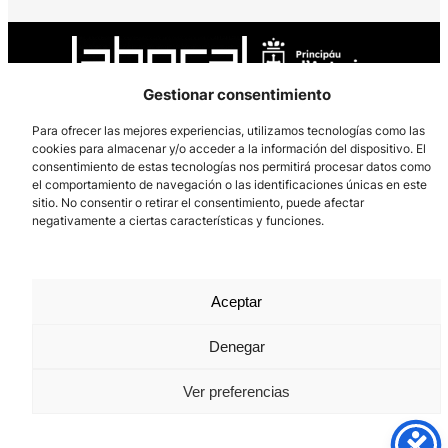
Gestionar consentimiento
Para ofrecer las mejores experiencias, utilizamos tecnologías como las
cookies para almacenar y/o acceder a la información del dispositivo. El
Los Prados, 121 – 33203 Gijón
consentimiento de estas tecnologías nos permitirá procesar datos como
985 185 577 – info@laboralcentrodearte.org
el comportamiento de navegación o las identificaciones únicas en este
sitio. No consentir o retirar el consentimiento, puede afectar
Contacto
negativamente a ciertas características y funciones.
Canal Interno
Aviso Legal
Aceptar
Política de privacidad
Denegar
Política de Cookies
Ver preferencias