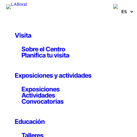
Visita
Convocatorias
Sobre el Centro
I Convocatoria Premio
Planifica tu visita
LABjoven_Experiment
Exposiciones y actividades
a
Exposiciones
Actividades
30 noviembre 2007 – 15 enero 2008
Convocatorias
Educación
Primera edición del Premio LABjoven_Experimenta,
Talleres