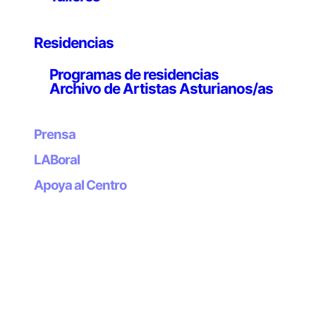
convocado por LABoral Centro de Arte y Creación
Industrial y la Consejería de Cultura y Turismo (IAJ)
Residencias
Primera edición del Premio LABjoven_Experimenta,
convocado por LABoral Centro de Arte y Creación
Programas de residencias
Industrial y la Consejería de Cultura y Turismo (IAJ)
Archivo de Artistas Asturianos/as
Proyecto ganador
Situation Room
de Pablo de Soto
Prensa
LABoral
Apoya al Centro