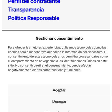
Perfil del contratante
Transparencia
Política Responsable
Gestionar consentimiento
Para ofrecer las mejores experiencias, utilizamos tecnologías como las
cookies para almacenar y/o acceder a la información del dispositivo. El
consentimiento de estas tecnologías nos permitirá procesar datos como
el comportamiento de navegación o las identificaciones únicas en este
Los Prados, 121 – 33203 Gijón
sitio. No consentir o retirar el consentimiento, puede afectar
985 185 577 – info@laboralcentrodearte.org
negativamente a ciertas características y funciones.
Contacto
Canal Interno
Aceptar
Aviso Legal
Denegar
Política de privacidad