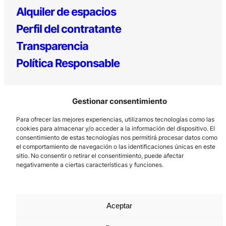
Alquiler de espacios
Perfil del contratante
Transparencia
Política Responsable
Gestionar consentimiento
Para ofrecer las mejores experiencias, utilizamos tecnologías como las
cookies para almacenar y/o acceder a la información del dispositivo. El
consentimiento de estas tecnologías nos permitirá procesar datos como
el comportamiento de navegación o las identificaciones únicas en este
Los Prados, 121 – 33203 Gijón
sitio. No consentir o retirar el consentimiento, puede afectar
985 185 577 – info@laboralcentrodearte.org
negativamente a ciertas características y funciones.
Contacto
Canal Interno
Aceptar
Aviso Legal