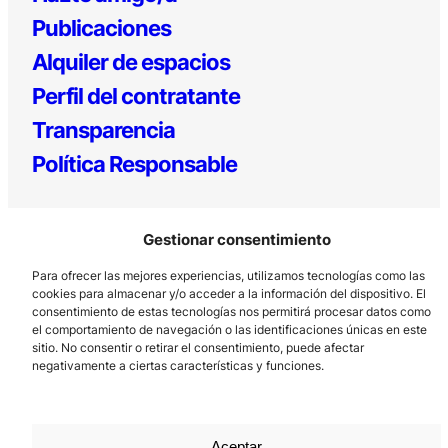
Publicaciones
Alquiler de espacios
Perfil del contratante
Transparencia
Política Responsable
Gestionar consentimiento
Para ofrecer las mejores experiencias, utilizamos tecnologías como las
cookies para almacenar y/o acceder a la información del dispositivo. El
consentimiento de estas tecnologías nos permitirá procesar datos como
el comportamiento de navegación o las identificaciones únicas en este
Los Prados, 121 – 33203 Gijón
sitio. No consentir o retirar el consentimiento, puede afectar
985 185 577 – info@laboralcentrodearte.org
negativamente a ciertas características y funciones.
Contacto
Canal Interno
Aceptar