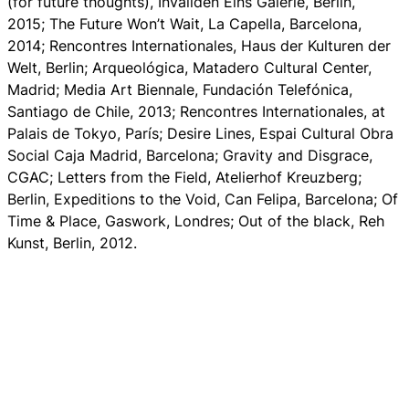
(for future thoughts)
, Invaliden Eins Galerie, Berlín,
2015;
The Future Won’t Wait
, La Capella, Barcelona,
2014;
Rencontres Internationales
, Haus der Kulturen der
Welt, Berlin;
Arqueológica
, Matadero Cultural Center,
Madrid;
Media Art Biennale
, Fundación Telefónica,
Santiago de Chile, 2013;
Rencontres Internationales
, at
Palais de Tokyo, París;
Desire Lines
, Espai Cultural Obra
Social Caja Madrid, Barcelona;
Gravity and Disgrace
,
CGAC;
Letters from the Field
, Atelierhof Kreuzberg;
Berlin,
Expeditions to the Void
, Can Felipa, Barcelona;
Of
Time & Place
, Gaswork, Londres;
Out of the black
, Reh
Kunst, Berlin, 2012.