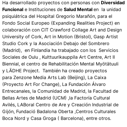
Ha desarrollado proyectos con personas con
Diversidad
Funcional
e Instituciones de
Salud Mental
en la unidad
psiquiátrica del Hospital Gregorio Marañón, para el
Fondo Social Europeo (Expanding Realities Project) en
colaboración con CIT Crawford Collage Art and Design
University of Cork, Art in Motion (Bristol), Gasp Artist
Studio Cork y la Asociación Debajo del Sombrero
(Madrid), en Finlandia ha trabajado con los Servicios
Sociales de Oulu , Kulttuurikauppila Art Centre, Art II
Biennial, el centro de Rehabilitación Mental Myötätuuli
y LÄDHE Project. También ha creado proyectos
para Zenzone Media Arts Lab (Beijing), La Caixa
(Proyecto Art For Change), La Fundación Álvaro
Entrecanales, la Comunidad de Madrid, la Facultad de
Bellas Artes de Madrid (UCM) ,la Factoría Cultural
Avilés, LABoral Centro de Are y Creación Industrial de
Gijón, Fundació Badalona Oberta ,Centros Culturales
Boca Nord y Casa Groga ( Barcelona), entre otros.