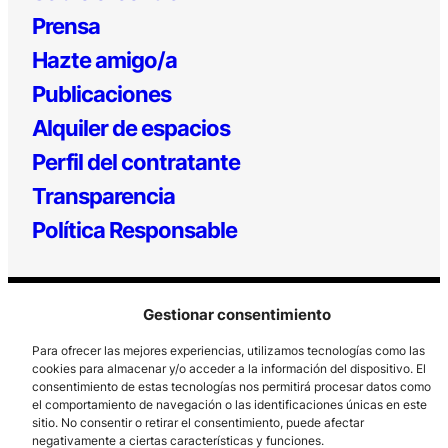
Prensa
Hazte amigo/a
Publicaciones
Alquiler de espacios
Perfil del contratante
Transparencia
Política Responsable
Gestionar consentimiento
Para ofrecer las mejores experiencias, utilizamos tecnologías como las
cookies para almacenar y/o acceder a la información del dispositivo. El
consentimiento de estas tecnologías nos permitirá procesar datos como
el comportamiento de navegación o las identificaciones únicas en este
Los Prados, 121 – 33203 Gijón
sitio. No consentir o retirar el consentimiento, puede afectar
985 185 577 – info@laboralcentrodearte.org
negativamente a ciertas características y funciones.