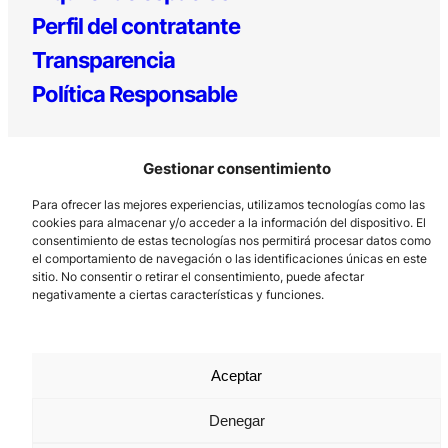
Perfil del contratante
Transparencia
Política Responsable
Gestionar consentimiento
Para ofrecer las mejores experiencias, utilizamos tecnologías como las
cookies para almacenar y/o acceder a la información del dispositivo. El
consentimiento de estas tecnologías nos permitirá procesar datos como
el comportamiento de navegación o las identificaciones únicas en este
Los Prados, 121 – 33203 Gijón
sitio. No consentir o retirar el consentimiento, puede afectar
985 185 577 – info@laboralcentrodearte.org
negativamente a ciertas características y funciones.
Contacto
Canal Interno
Aceptar
Aviso Legal
Denegar
Política de privacidad