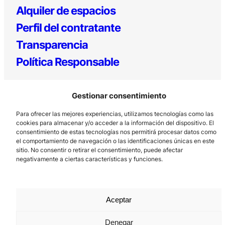
Alquiler de espacios
Perfil del contratante
Transparencia
Política Responsable
Gestionar consentimiento
Para ofrecer las mejores experiencias, utilizamos tecnologías como las
cookies para almacenar y/o acceder a la información del dispositivo. El
consentimiento de estas tecnologías nos permitirá procesar datos como
el comportamiento de navegación o las identificaciones únicas en este
sitio. No consentir o retirar el consentimiento, puede afectar
Los Prados, 121 – 33203 Gijón
negativamente a ciertas características y funciones.
985 185 577 – info@laboralcentrodearte.org
Contacto
Canal Interno
Aceptar
Aviso Legal
Denegar