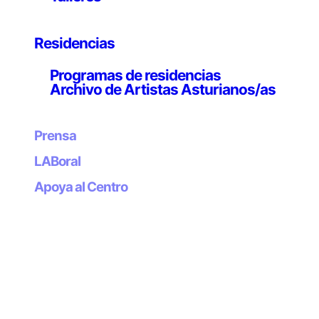
femenina y la cultura de los media, remezclando
fantasía y cotidianeidad. En los años 80 y 90, Rist
realizó una serie de breves cortos de vídeo en los que
Residencias
subvertía el formato del videoclip para explorar la voz y
Programas de residencias
el cuerpo femeninos en las representaciones de la
Archivo de Artistas Asturianos/as
cultura popular, fundiendo música rock, manipulación
electrónica y performance. La estética de la vídeo-
creación de Rist se inspira en la televisión y la
Prensa
publicidad, pero también en la rica historia de la
LABoral
práctica videográfica feminista. Su producción viene
marcada por su visión crítica de la imbricación de
Apoya al Centro
cultura Pop y deseo. Pipilotti Rist nació en 1962 en
Grabs, Suiza.
Rist ha expuesto individualmente, entre otros centros,
en la Fundació Joan Miró, Barcelona; MoMA-The
Museum of Modern Art, Nueva York; San Francisco
Museum of Modern Art; Kiasma Museum for
Contemporary Art, Helsinki; Museo Nacional Centro de