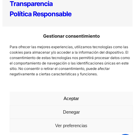
Transparencia
Política Responsable
Gestionar consentimiento
Para ofrecer las mejores experiencias, utilizamos tecnologías como las
cookies para almacenar y/o acceder a la información del dispositivo. El
consentimiento de estas tecnologías nos permitirá procesar datos como
el comportamiento de navegación o las identificaciones únicas en este
Los Prados, 121 – 33203 Gijón
sitio. No consentir o retirar el consentimiento, puede afectar
985 185 577 – info@laboralcentrodearte.org
negativamente a ciertas características y funciones.
Contacto
Canal Interno
Aceptar
Aviso Legal
Denegar
Política de privacidad
Ver preferencias
Política de Cookies