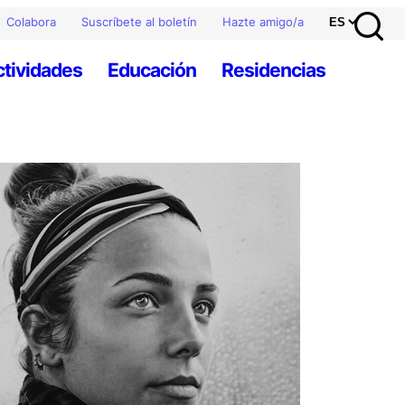
Colabora
Suscríbete al boletín
Hazte amigo/a
ctividades
Educación
Residencias