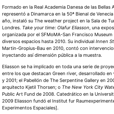
Formado en la Real Academia Danesa de las Bellas A
representó a Dinamarca en la 50ª Bienal de Veneci
año, instaló su The weather project en la Sala de T
Londres.
Take your time: Olafur Eliasson
, una expos
organizada por el SFMoMA-San Francisco Museum o
diversos espacios hasta 2010. Su individual
Innen S
Martin-Gropius-Bau en 2010, contó con intervencion
inyectando así dimensión pública a la muestra.
Eliasson se ha implicado en toda una serie de proye
entre los que destacan Green river, desarrollado en
y 2001; el Pabellón de The Serpentine Gallery en 200
arquitecto Kjetil Thorsen; o
The New York City Wate
Public Art Fund de 2008. Catedrático en la Universit
2009 Eliasson fundó el Institut fur Raumexperimente
Experimentos Espaciales].