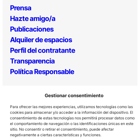
Prensa
Hazte amigo/a
Publicaciones
Alquiler de espacios
Perfil del contratante
Transparencia
Política Responsable
Gestionar consentimiento
Para ofrecer las mejores experiencias, utilizamos tecnologías como las
cookies para almacenar y/o acceder a la información del dispositivo. El
consentimiento de estas tecnologías nos permitirá procesar datos como
el comportamiento de navegación o las identificaciones únicas en este
Los Prados, 121 – 33203 Gijón
sitio. No consentir o retirar el consentimiento, puede afectar
985 185 577 – info@laboralcentrodearte.org
negativamente a ciertas características y funciones.