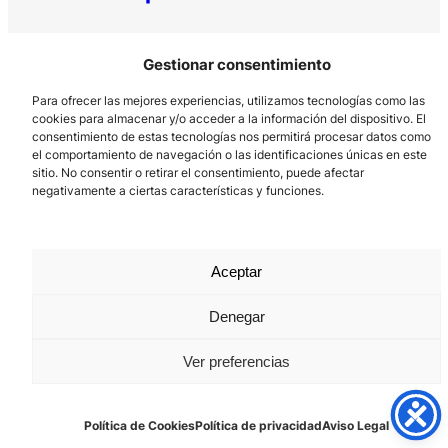
Gestionar consentimiento
Para ofrecer las mejores experiencias, utilizamos tecnologías como las
cookies para almacenar y/o acceder a la información del dispositivo. El
consentimiento de estas tecnologías nos permitirá procesar datos como
el comportamiento de navegación o las identificaciones únicas en este
Los Prados, 121 – 33203 Gijón
sitio. No consentir o retirar el consentimiento, puede afectar
negativamente a ciertas características y funciones.
985 185 577 – info@laboralcentrodearte.org
Contacto
Canal Interno
Aceptar
Aviso Legal
Denegar
Política de privacidad
Ver preferencias
Política de Cookies
Política de Cookies
Política de privacidad
Aviso Legal