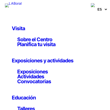
Visita
Artistas, comisarios e investigadores
Sobre el Centro
Mike Johnston/Mike in
Planifica tu visita
Mono
Exposiciones y actividades
Artista animador
Exposiciones
Actividades
Convocatorias
Vive y trabaja en Reino Unido
Educación
Me crié en Irlanda del Norte entre las décadas de los
Talleres