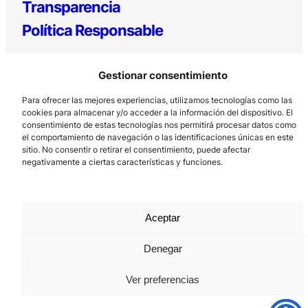
Transparencia
Política Responsable
Gestionar consentimiento
Para ofrecer las mejores experiencias, utilizamos tecnologías como las
cookies para almacenar y/o acceder a la información del dispositivo. El
consentimiento de estas tecnologías nos permitirá procesar datos como
el comportamiento de navegación o las identificaciones únicas en este
sitio. No consentir o retirar el consentimiento, puede afectar
Los Prados, 121 – 33203 Gijón
negativamente a ciertas características y funciones.
985 185 577 – info@laboralcentrodearte.org
Contacto
Aceptar
Canal Interno
Aviso Legal
Denegar
Política de privacidad
Ver preferencias
Política de Cookies