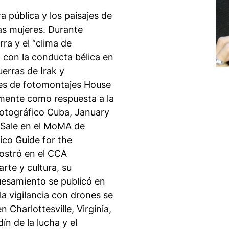
a pública y los paisajes de
las mujeres. Durante
ra y el “clima de
 con la conducta bélica en
erras de Irak y
ies de fotomontajes
House
almente como respuesta a la
fotográfico
Cuba, January
Sale
en el MoMA de
lico
Guide for the
stró en el CCA
rte y cultura, su
guesamiento se publicó en
la vigilancia con drones se
 Charlottesville, Virginia,
ín de la lucha y el