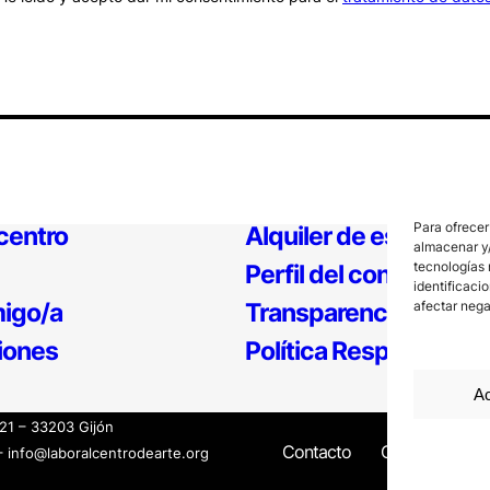
Para ofrecer
 centro
Alquiler de espacios
almacenar y/
tecnologías 
Perfil del contratante
identificaci
igo/a
Transparencia
afectar nega
iones
Política Responsable
Ac
121 – 33203 Gijón
Contacto
Canal Interno
– info@laboralcentrodearte.org