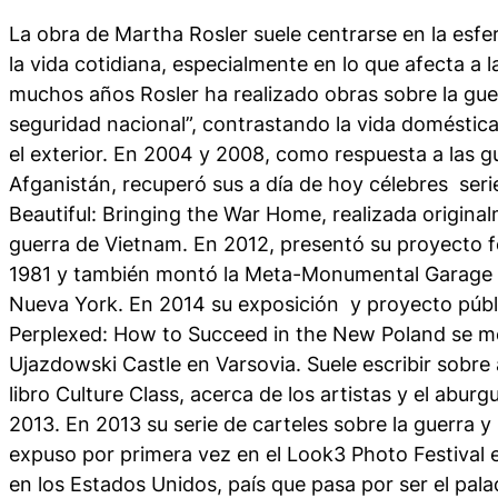
La obra de Martha Rosler suele centrarse en la esfer
la vida cotidiana, especialmente en lo que afecta a 
muchos años Rosler ha realizado obras sobre la guer
seguridad nacional”, contrastando la vida doméstica
el exterior. En 2004 y 2008, como respuesta a las gu
Afganistán, recuperó sus a día de hoy célebres ser
Beautiful: Bringing the War Home
, realizada origin
guerra de Vietnam. En 2012, presentó su proyecto 
1981
y también montó la
Meta-Monumental Garage 
Nueva York. En 2014 su exposición y proyecto púb
Perplexed: How to Succeed in the New Poland
se mo
Ujazdowski Castle en Varsovia. Suele escribir sobre a
libro
Culture Class,
acerca de los artistas y el abur
2013. En 2013 su serie de carteles sobre la guerra y 
expuso por primera vez en el Look3 Photo Festival en
en los Estados Unidos, país que pasa por ser el palad