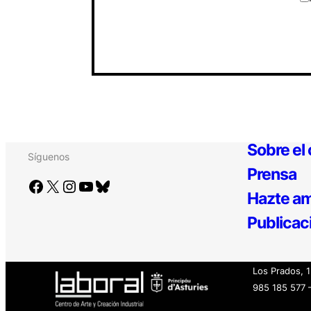
Sobre el
Síguenos
Prensa
Facebook
X
Instagram
YouTube
Bluesky
Hazte am
Publicac
Los Prados, 
985 185 577 