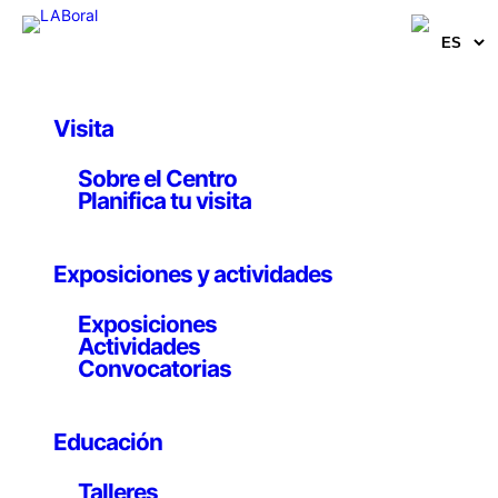
Visita
Artistas, comisarios e investigadores
Sobre el Centro
Magali Daniaux y
Planifica tu visita
Cédric Pigot
Exposiciones y actividades
Artistas multimedia e interdisciplinar
Exposiciones
Actividades
Convocatorias
Francia
Educación
Desde 2001, Magali Daniaux y Cédric Pigot forman un
Talleres