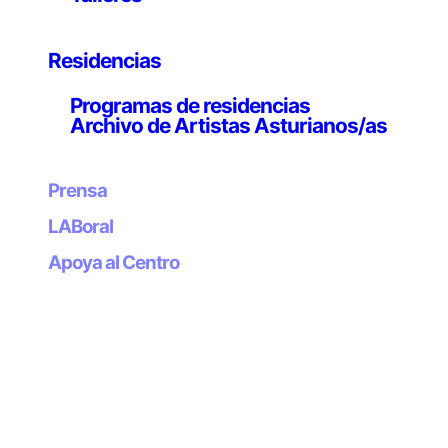
Su trabajo se centra en unos desarrollos tecnológicos
que transforman nuestros medios en entornos digitales
fluidos, hallando soluciones de diseño con ese fin. Un
Residencias
aspecto fundamental en el trabajo de Luna Maurer es la
Programas de residencias
problemática en torno al “control”, que le lleva a
Archivo de Artistas Asturianos/as
concebir métodos en los que el diseño de entornos
para la visualización o creación de contenidos es más
importante que el diseño del producto final y en donde
Prensa
estructura y proceso se convierten en un elemento
LABoral
significativo del mensaje. Maurer aplica su enfoque de
diseño de entornos, condiciones y herramientas a todo
Apoya al Centro
tipo de medios: a medios dinámicos (web,
herramientas, animación o vídeo) y también a medios
impresos, instalaciones y performances. Ha expuesto
su trabajo, entre otros lugares, en el Stedelijk Museum,
Ámsterdam; Museum de Paviljoens, Almere; Museum
Boijmans van Beuningen, Rótterdam; o el London
Design Museum. En estos momentos colabora con
Jonathan Puckey, Roel Wouters y Edo Paulus,