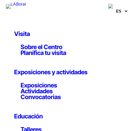
Visita
Artistas, comisarios e investigadores
Sobre el Centro
Luna Maurer
Planifica tu visita
Diseñadora gráfica
Exposiciones y actividades
Exposiciones
Actividades
Convocatorias
Formada como diseñadora gráfica, Luna Maurer
desarrolla su actividad en Ámsterdam como creativa
independiente en el campo de la interacción y diseño
Educación
de los media
Talleres