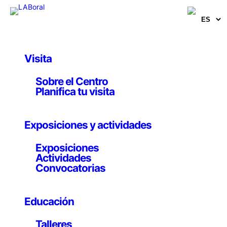
Visita
Artistas, comisarios e investigadores
Sobre el Centro
Ludic Society
Planifica tu visita
Asociación internacional
Exposiciones y actividades
Exposiciones
Actividades
Convocatorias
Margarete Jahrmann & Max Moswitzer
Ludic Society ha sido fundada en 2005 por
Educación
Jahrmann/Moswitzer y se constituye como una
asociación internacional con el propósito de estimular
Talleres