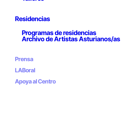
lo lúdico y convertirlo en una disciplina emergente. La
publicación periódica de este organismo incluye
colaboraciones internacionales sobre el placer, la
Residencias
diversión y el juego. La revista se presentó por vez
Programas de residencias
primera en 2005 en la Neue Galerie Graz, y más tarde
Archivo de Artistas Asturianos/as
en la Transmediale Berlin (2006), el Centro Cultural
Conde Duque Madrid, el Plymouth Arts Centre (2007),
el Tweakfest de Zurich, y en el festival DEAF de
Prensa
Rotterdam. La metodología de LS se expresa en forma
LABoral
de declaración poética a base de juegos y textos neo-
patafísicos. Manifestando su incorrección práctica de
Apoya al Centro
la teoría, presentó una serie de juguetes
electromagnéticos en la que los miembros de LS
desarrollaban nuevas «machines célibataires, objetos
neo-patafísicos, y lanzaban Game Fashion en Milán en
diciembre de 2007.