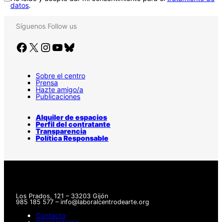
datos
.
Síguenos
Follow us
Facebook
X
Instagram
YouTube
Bluesky
Sobre el centro
Prensa
Hazte amigo/a
Publicaciones
Alquiler de espacios
Perfil del contratante
Transparencia
Política Responsable
Los Prados, 121 – 33203 Gijón
985 185 577 – info@laboralcentrodearte.org
Contacto