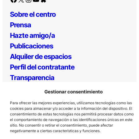
Sobre el centro
Prensa
Hazte amigo/a
Publicaciones
Alquiler de espacios
Perfil del contratante
Transparencia
Política Responsable
Gestionar consentimiento
Para ofrecer las mejores experiencias, utilizamos tecnologías como las
cookies para almacenar y/o acceder a la información del dispositivo. El
consentimiento de estas tecnologías nos permitirá procesar datos como
el comportamiento de navegación o las identificaciones únicas en este
Los Prados, 121 – 33203 Gijón
sitio. No consentir o retirar el consentimiento, puede afectar
negativamente a ciertas características y funciones.
985 185 577 – info@laboralcentrodearte.org