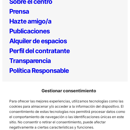
Sobre el centro
Prensa
Hazte amigo/a
Publicaciones
Alquiler de espacios
Perfil del contratante
Transparencia
Política Responsable
Gestionar consentimiento
Para ofrecer las mejores experiencias, utilizamos tecnologías como las
cookies para almacenar y/o acceder a la información del dispositivo. El
consentimiento de estas tecnologías nos permitirá procesar datos como
el comportamiento de navegación o las identificaciones únicas en este
Los Prados, 121 – 33203 Gijón
sitio. No consentir o retirar el consentimiento, puede afectar
negativamente a ciertas características y funciones.
985 185 577 – info@laboralcentrodearte.org