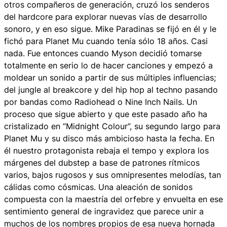
otros compañeros de generación, cruzó los senderos
del hardcore para explorar nuevas vías de desarrollo
sonoro, y en eso sigue. Mike Paradinas se fijó en él y le
fichó para Planet Mu cuando tenía sólo 18 años. Casi
nada. Fue entonces cuando Myson decidió tomarse
totalmente en serio lo de hacer canciones y empezó a
moldear un sonido a partir de sus múltiples influencias;
del jungle al breakcore y del hip hop al techno pasando
por bandas como Radiohead o Nine Inch Nails. Un
proceso que sigue abierto y que este pasado año ha
cristalizado en “Midnight Colour”, su segundo largo para
Planet Mu y su disco más ambicioso hasta la fecha. En
él nuestro protagonista rebaja el tempo y explora los
márgenes del dubstep a base de patrones rítmicos
varios, bajos rugosos y sus omnipresentes melodías, tan
cálidas como cósmicas. Una aleación de sonidos
compuesta con la maestría del orfebre y envuelta en ese
sentimiento general de ingravidez que parece unir a
muchos de los nombres propios de esa nueva hornada