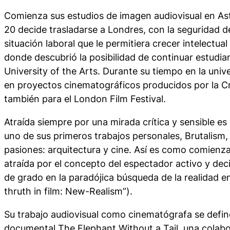
Comienza sus estudios de imagen audiovisual en Ast
20 decide trasladarse a Londres, con la seguridad d
situación laboral que le permitiera crecer intelectual 
donde descubrió la posibilidad de continuar estudi
University of the Arts. Durante su tiempo en la univ
en proyectos cinematográficos producidos por la Cr
también para el London Film Festival.
Atraída siempre por una mirada crítica y sensible e
uno de sus primeros trabajos personales,
Brutalism
,
pasiones: arquitectura y cine. Así es como comienz
atraída por el concepto del espectador activo y deci
de grado en la paradójica búsqueda de la realidad en
thruth in film: New-Realism”).
Su trabajo audiovisual como cinematógrafa se defin
documental
The Elephant Without a Tail
, una colab