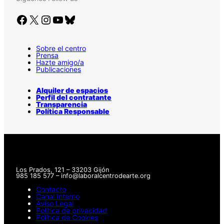
Facebook
X
Instagram
YouTube
Bluesky
Sobre el centro
Prensa
Hazte amigo/a
Publicaciones
Alquiler de espacios
Perfil del contratante
Transparencia
Política Responsable
Los Prados, 121 – 33203 Gijón
985 185 577 – info@laboralcentrodearte.org
Contacto
Canal Interno
Aviso Legal
Política de privacidad
Política de Cookies