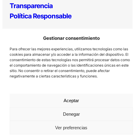
Transparencia
Política Responsable
Gestionar consentimiento
Para ofrecer las mejores experiencias, utilizamos tecnologías como las
cookies para almacenar y/o acceder a la información del dispositivo. El
consentimiento de estas tecnologías nos permitirá procesar datos como
el comportamiento de navegación o las identificaciones únicas en este
Los Prados, 121 – 33203 Gijón
sitio. No consentir o retirar el consentimiento, puede afectar
985 185 577 – info@laboralcentrodearte.org
negativamente a ciertas características y funciones.
Contacto
Canal Interno
Aceptar
Aviso Legal
Denegar
Política de privacidad
Ver preferencias
Política de Cookies