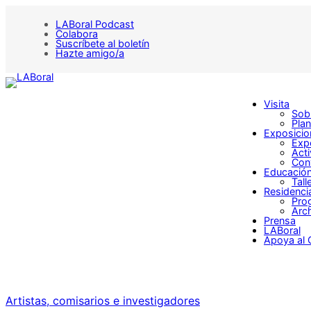
LABoral Podcast
Colabora
Suscríbete al boletín
Hazte amigo/a
Visita
Sobr
Plan
Exposicio
Exp
Act
Con
Educació
Tall
Residenci
Pro
Arch
Prensa
LABoral
Apoya al 
Artistas, comisarios e investigadores