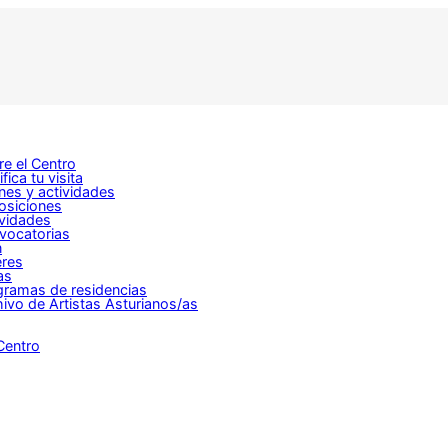
e el Centro
ifica tu visita
nes y actividades
osiciones
ividades
vocatorias
n
eres
as
gramas de residencias
ivo de Artistas Asturianos/as
Centro