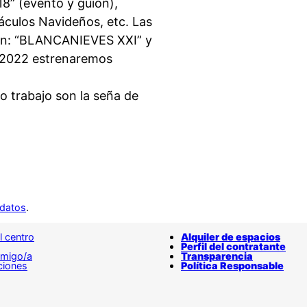
8” (evento y guión),
áculos Navideños, etc. Las
son: “BLANCANIEVES XXI” y
 2022 estrenaremos
ho trabajo son la seña de
 datos
.
l centro
Alquiler de espacios
Perfil del contratante
amigo/a
Transparencia
ciones
Política Responsable