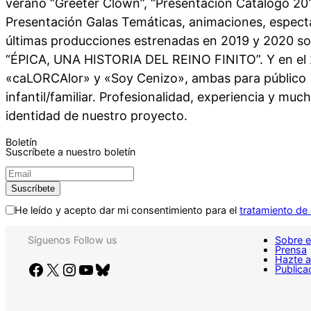
verano “Greeter Clown”, “Presentación Catálogo 201
Presentación Galas Temáticas, animaciones, espect
últimas producciones estrenadas en 2019 y 2020 
“ÉPICA, UNA HISTORIA DEL REINO FINITO”. Y en el
«caLORCAlor» y «Soy Cenizo», ambas para público
infantil/familiar. Profesionalidad, experiencia y muc
identidad de nuestro proyecto.
Boletín
Suscríbete a nuestro boletín
He leído y acepto dar mi consentimiento para el
tratamiento de
Síguenos
Follow us
Sobre e
Prensa
Hazte 
Facebook
X
Instagram
YouTube
Bluesky
Publica