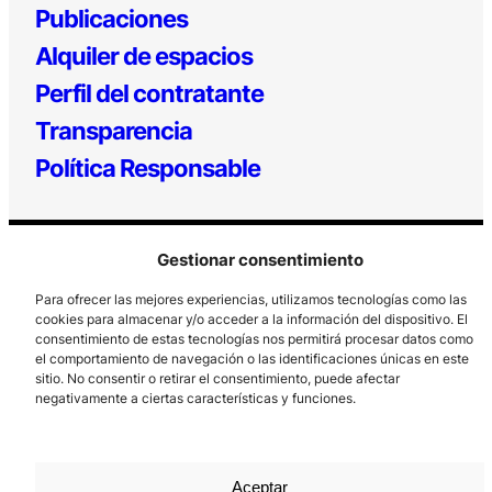
Publicaciones
Alquiler de espacios
Perfil del contratante
Transparencia
Política Responsable
Gestionar consentimiento
Para ofrecer las mejores experiencias, utilizamos tecnologías como las
cookies para almacenar y/o acceder a la información del dispositivo. El
consentimiento de estas tecnologías nos permitirá procesar datos como
el comportamiento de navegación o las identificaciones únicas en este
Los Prados, 121 – 33203 Gijón
sitio. No consentir o retirar el consentimiento, puede afectar
985 185 577 – info@laboralcentrodearte.org
negativamente a ciertas características y funciones.
Contacto
Canal Interno
Aceptar