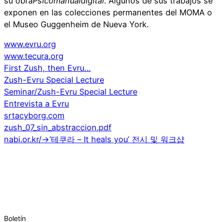
su obra
Psicomanualdigital
. Algunos de sus trabajos se
exponen en las colecciones permanentes del MOMA o
el Museo Guggenheim de Nueva York.
www.evru.org
www.tecura.org
First Zush, then Evru…
Zush-Evru Special Lecture
Seminar/Zush-Evru Special Lecture
Entrevista a Evru
srtacyborg.com
zush_07_sin_abstraccion.pdf
nabi.or.kr/->’테쿠라 – It heals you’ 전시 및 워크샵
Boletín