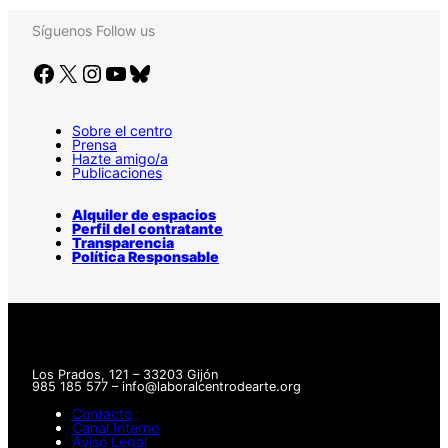
Síguenos
Follow us
Facebook
X
Instagram
YouTube
Bluesky
Sobre el centro
Prensa
Hazte amigo/a
Publicaciones
Alquiler de espacios
Perfil del contratante
Transparencia
Política Responsable
Los Prados, 121 – 33203 Gijón
985 185 577 – info@laboralcentrodearte.org
Contacto
Canal Interno
Aviso Legal