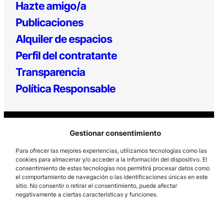
Hazte amigo/a
Publicaciones
Alquiler de espacios
Perfil del contratante
Transparencia
Política Responsable
Gestionar consentimiento
Para ofrecer las mejores experiencias, utilizamos tecnologías como las
cookies para almacenar y/o acceder a la información del dispositivo. El
consentimiento de estas tecnologías nos permitirá procesar datos como
Los Prados, 121 – 33203 Gijón
el comportamiento de navegación o las identificaciones únicas en este
985 185 577 – info@laboralcentrodearte.org
sitio. No consentir o retirar el consentimiento, puede afectar
negativamente a ciertas características y funciones.
Contacto