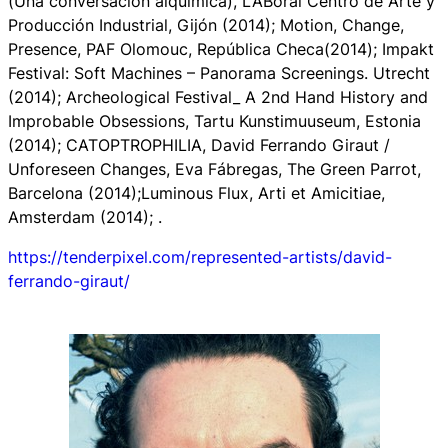
(Una conversación alquímica),
LABoral Centro de Arte y
Producción Industrial, Gijón (2014);
Motion, Change,
Presence,
PAF Olomouc, República Checa(2014);
Impakt
Festival: Soft Machines – Panorama Screenings.
Utrecht
(2014);
Archeological Festival_ A 2nd Hand History and
Improbable Obsessions,
Tartu Kunstimuuseum, Estonia
(2014);
CATOPTROPHILIA, David Ferrando Giraut /
Unforeseen Changes, Eva Fábregas,
The Green Parrot,
Barcelona (2014);
Luminous Flux
, Arti et Amicitiae,
Amsterdam (2014); .
https://tenderpixel.com/represented-artists/david-
ferrando-giraut/