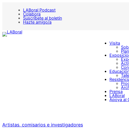
LABoral Podcast
Colabora
Suscríbete al boletín
Hazte amigo/a
Visita
Sobr
Plan
Exposicio
Exp
Act
Con
Educació
Tall
Residenci
Pro
Arch
Prensa
LABoral
Apoya al 
Artistas, comisarios e investigadores