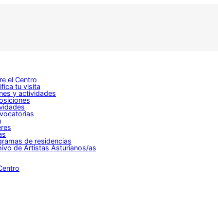
e el Centro
ifica tu visita
nes y actividades
osiciones
ividades
vocatorias
n
eres
as
gramas de residencias
ivo de Artistas Asturianos/as
Centro