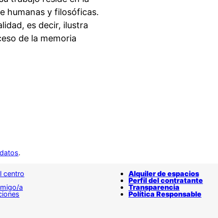
 humanas y filosóficas.
idad, es decir, ilustra
oceso de la memoria
 datos
.
l centro
Alquiler de espacios
Perfil del contratante
amigo/a
Transparencia
ciones
Política Responsable