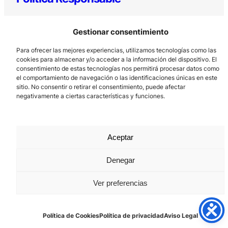
Gestionar consentimiento
Para ofrecer las mejores experiencias, utilizamos tecnologías como las
cookies para almacenar y/o acceder a la información del dispositivo. El
consentimiento de estas tecnologías nos permitirá procesar datos como
el comportamiento de navegación o las identificaciones únicas en este
sitio. No consentir o retirar el consentimiento, puede afectar
Los Prados, 121 – 33203 Gijón
negativamente a ciertas características y funciones.
985 185 577 – info@laboralcentrodearte.org
Contacto
Aceptar
Canal Interno
Aviso Legal
Denegar
Política de privacidad
Ver preferencias
Política de Cookies
Política de Cookies
Política de privacidad
Aviso Legal