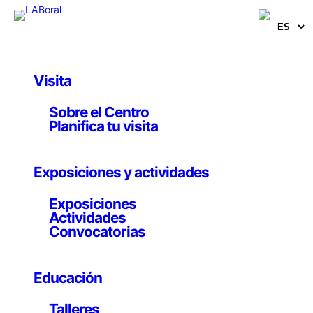
Visita
Artistas, comisarios e investigadores
Sobre el Centro
Comisariado: From
Planifica tu visita
Spain with Design
Exposiciones y actividades
Comisariado
Exposiciones
Actividades
Convocatorias
From Spain to Design es una exposición comisariada
Educación
por Ángel Martínez, Gloria Escribano, Uqui Permui y
Juan Lázaro
Talleres