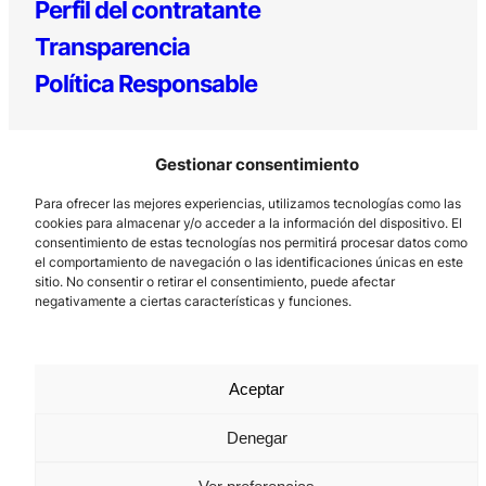
Perfil del contratante
Transparencia
Política Responsable
Gestionar consentimiento
Para ofrecer las mejores experiencias, utilizamos tecnologías como las
cookies para almacenar y/o acceder a la información del dispositivo. El
consentimiento de estas tecnologías nos permitirá procesar datos como
el comportamiento de navegación o las identificaciones únicas en este
Los Prados, 121 – 33203 Gijón
sitio. No consentir o retirar el consentimiento, puede afectar
985 185 577 – info@laboralcentrodearte.org
negativamente a ciertas características y funciones.
Contacto
Canal Interno
Aceptar
Aviso Legal
Denegar
Política de privacidad