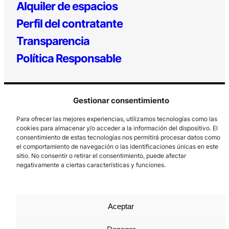
Alquiler de espacios
Perfil del contratante
Transparencia
Política Responsable
Gestionar consentimiento
Para ofrecer las mejores experiencias, utilizamos tecnologías como las
cookies para almacenar y/o acceder a la información del dispositivo. El
consentimiento de estas tecnologías nos permitirá procesar datos como
el comportamiento de navegación o las identificaciones únicas en este
Los Prados, 121 – 33203 Gijón
sitio. No consentir o retirar el consentimiento, puede afectar
985 185 577 – info@laboralcentrodearte.org
negativamente a ciertas características y funciones.
Contacto
Canal Interno
Aceptar
Aviso Legal