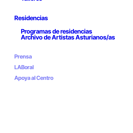
diversos premios y becas a la creación.
Sus primeras obras pictóricas mostraban una
Residencias
adscripción abstracta determinada por un cromatismo
lumínico y el gusto por formatos y soportes poco
Programas de residencias
comunes, que le permitieron abrirse a conjugaciones
Archivo de Artistas Asturianos/as
más variadas y ricas tanto en el tratamiento pictórico
como en los soportes, que pronto derivaron en
Prensa
estructuras de madera en las que el color revelaba
otros volúmenes y la luz aparecía como un substrato
LABoral
determinante de la forma. Evolucionando en esa línea,
Apoya al Centro
el artista introdujo las luces de neón en trabajos en los
que se refuerza ese referente pictórico con
composiciones lumínicas sobre superficies pictóricas
que remiten a la clásica abstracción geométrica.