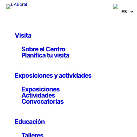
Visita
Artistas, comisarios e investigadores
Sobre el Centro
Carlos Coronas
Planifica tu visita
Artista
Exposiciones y actividades
Exposiciones
Actividades
Convocatorias
(Avilés, 1964)
Licenciado en Bellas Artes por la Universidad de
Educación
Salamanca, cuenta con un abultado currículo de
exposiciones individuales y colectivas, a las que suma
Talleres