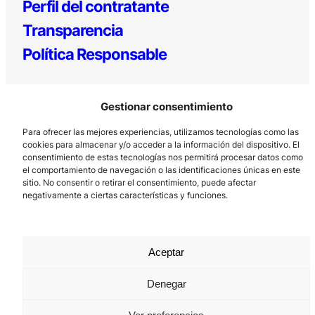
Perfil del contratante
Transparencia
Política Responsable
Gestionar consentimiento
Para ofrecer las mejores experiencias, utilizamos tecnologías como las
cookies para almacenar y/o acceder a la información del dispositivo. El
consentimiento de estas tecnologías nos permitirá procesar datos como
el comportamiento de navegación o las identificaciones únicas en este
Los Prados, 121 – 33203 Gijón
sitio. No consentir o retirar el consentimiento, puede afectar
985 185 577 – info@laboralcentrodearte.org
negativamente a ciertas características y funciones.
Contacto
Canal Interno
Aceptar
Aviso Legal
Denegar
Política de privacidad