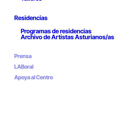
materiales que la conforman. Esos materiales son los
verdaderos protagonistas de su trabajo, más allá de la
forma en que se materializan: la tierra, a través del
Residencias
trabajo cerámico; los minerales, por obra y gracia de su
Programas de residencias
transformación industrial; y hasta los sueños, los
Archivo de Artistas Asturianos/as
deseos y las sensaciones canalizados por los caminos
del color y la textura, mediante la pintura. Todos esos
materiales desbordan con su fuerza las formas en que
Prensa
se concretan, y hablan, en último extremo, de la
LABoral
simbiosis, drástica y sostenida, de la experiencia
humana con el entorno donde dicha experiencia se
Apoya al Centro
desenvuelve. En la verdad de esa simbiosis reside
finalmente la verosimilitud de sus obras,
aparentemente tan diversas y dispares.
www.benjaminmenendez.com