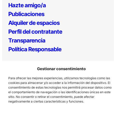
Hazte amigo/a
Publicaciones
Alquiler de espacios
Perfil del contratante
Transparencia
Política Responsable
Gestionar consentimiento
Para ofrecer las mejores experiencias, utilizamos tecnologías como las
cookies para almacenar y/o acceder a la información del dispositivo. El
consentimiento de estas tecnologías nos permitirá procesar datos como
el comportamiento de navegación o las identificaciones únicas en este
Los Prados, 121 – 33203 Gijón
sitio. No consentir o retirar el consentimiento, puede afectar
985 185 577 – info@laboralcentrodearte.org
negativamente a ciertas características y funciones.
Contacto