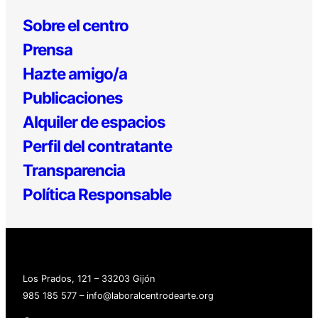
Sobre el centro
Prensa
Hazte amigo/a
Publicaciones
Alquiler de espacios
Perfil del contratante
Transparencia
Política Responsable
Los Prados, 121 – 33203 Gijón
985 185 577 – info@laboralcentrodearte.org