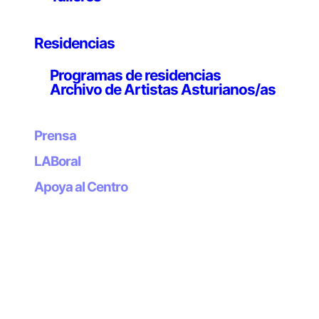
robótica. Dumitriu posee un marcado perfil expositivo
internacional, con muestras en el Museu Picasso de
Barcelona, ZKM, BOZAR, Ars Electronica, The Science
Residencias
Gallery de Dublín, The Museum of Contemporary Art de
Programas de residencias
Taipéi, Ars Electronica, The Museum of the History of
Archivo de Artistas Asturianos/as
Science de Oxford o el Victoria & Albert Museum de
Londres. Sus trabajos están presentes en grandes
colecciones públicas, como la del Science Museum
Prensa
London o Eden Project.
LABoral
La obra de Dumitriu se halla profundamente vinculada a
Apoya al Centro
entornos científicos, y ha disfrutado de becas de
investigación en las universidades de Hertfordshire y
Brighton, Sussex Medical School o la Waag Society. Es
artista-en-residencia del Modernising Medical
Microbiology Project de la Universidad de Oxford, y de
la National Culture Type Collection de Public Health
England.
Colaboró con el Liu Laboratory for Synthetic Evolution