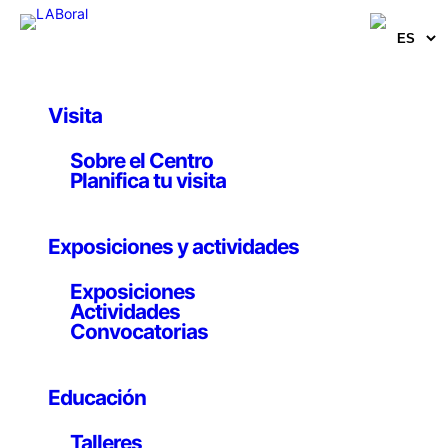
Visita
Artistas, comisarios e investigadores
Sobre el Centro
Anna Dumitriu
Planifica tu visita
Artista
Exposiciones y actividades
Exposiciones
Actividades
Convocatorias
Reino Unido, 1969
Mediante la escultura, la instalación, la artesanía y los
Educación
medios biológicos indaga en nuestra relación con las
enfermedades infecciosas, la biología sintética y la
Talleres