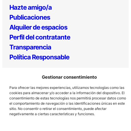
Hazte amigo/a
Publicaciones
Alquiler de espacios
Perfil del contratante
Transparencia
Política Responsable
Gestionar consentimiento
Para ofrecer las mejores experiencias, utilizamos tecnologías como las
cookies para almacenar y/o acceder a la información del dispositivo. El
consentimiento de estas tecnologías nos permitirá procesar datos como
el comportamiento de navegación o las identificaciones únicas en este
Los Prados, 121 – 33203 Gijón
sitio. No consentir o retirar el consentimiento, puede afectar
negativamente a ciertas características y funciones.
985 185 577 – info@laboralcentrodearte.org
Contacto