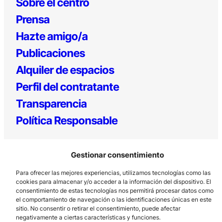
Sobre el centro
Prensa
Hazte amigo/a
Publicaciones
Alquiler de espacios
Perfil del contratante
Transparencia
Política Responsable
Gestionar consentimiento
Para ofrecer las mejores experiencias, utilizamos tecnologías como las
cookies para almacenar y/o acceder a la información del dispositivo. El
consentimiento de estas tecnologías nos permitirá procesar datos como
el comportamiento de navegación o las identificaciones únicas en este
Los Prados, 121 – 33203 Gijón
sitio. No consentir o retirar el consentimiento, puede afectar
negativamente a ciertas características y funciones.
985 185 577 – info@laboralcentrodearte.org