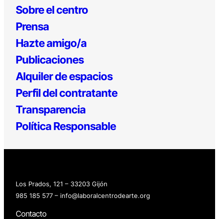
Sobre el centro
Prensa
Hazte amigo/a
Publicaciones
Alquiler de espacios
Perfil del contratante
Transparencia
Política Responsable
Los Prados, 121 – 33203 Gijón
985 185 577 – info@laboralcentrodearte.org
Contacto